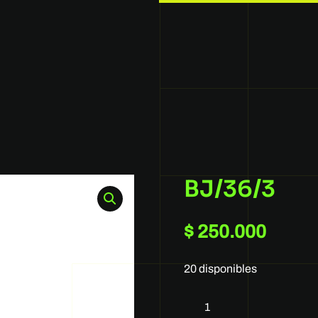
BJ/36/3
$
250.000
20 disponibles
BJ/36/3
cantidad