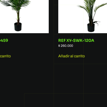
0459
REF XY-SWK-120A
$
260.000
carrito
Añadir al carrito