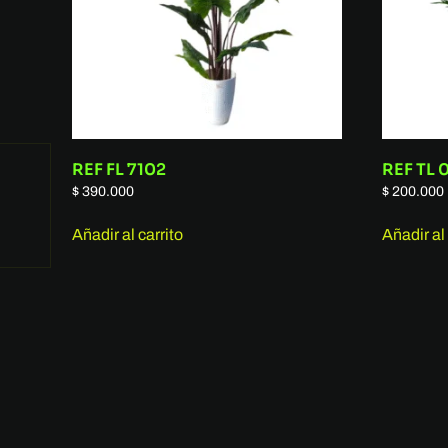
REF FL 7102
REF TL 
$
390.000
$
200.000
Añadir al carrito
Añadir al 