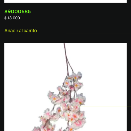
S9000685
$
18.000
Añadir al carrito