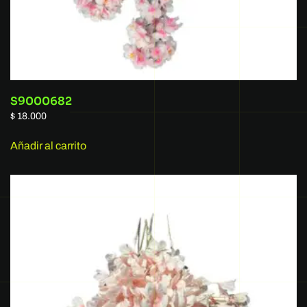
S9000682
$
18.000
Añadir al carrito