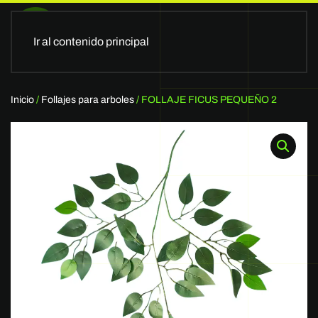
Ir al contenido principal
Inicio
/
Follajes para arboles
/ FOLLAJE FICUS PEQUEÑO 2