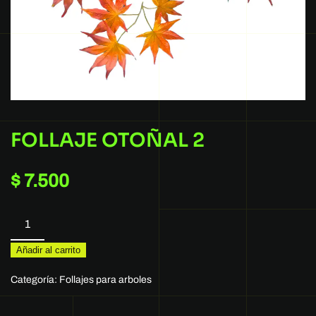
FOLLAJE OTOÑAL 2
$
7.500
FOLLAJE
OTOÑAL
Añadir al carrito
2
cantidad
Categoría:
Follajes para arboles