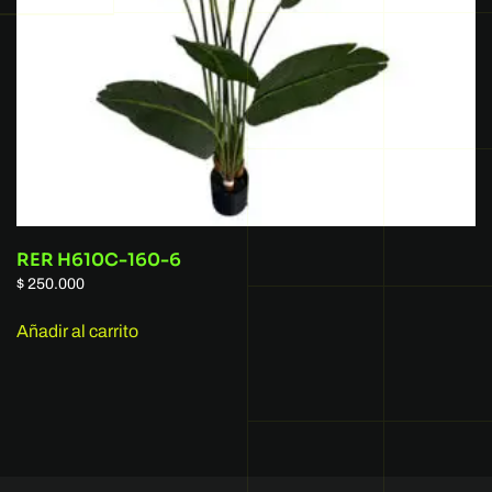
RER H610C-160-6
$
250.000
Añadir al carrito