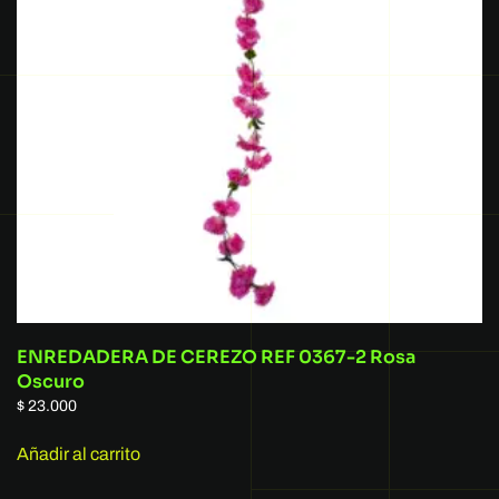
ENREDADERA DE CEREZO REF 0367-2 Rosa
Oscuro
$
23.000
Añadir al carrito