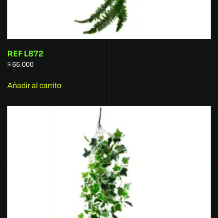
REF L872
$
65.000
Añadir al carrito