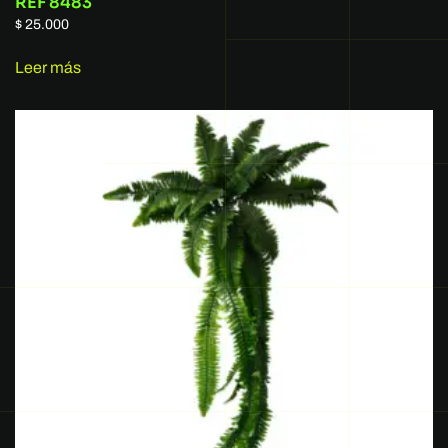
REF 8483
$
25.000
Leer más