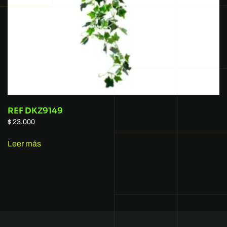
REF DKZ9149
$
23.000
Leer más