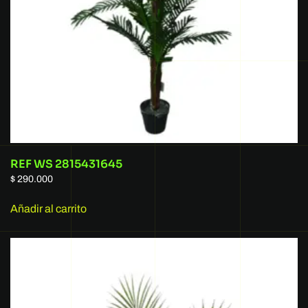
REF WS 2815431645
$
290.000
Añadir al carrito