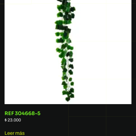
REF 304668-5
$
23.000
Leer más