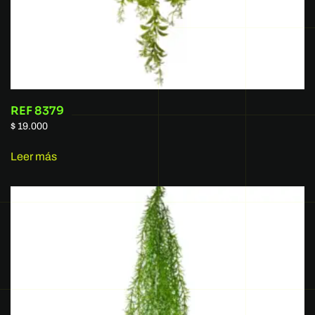
REF 8379
$
19.000
Leer más