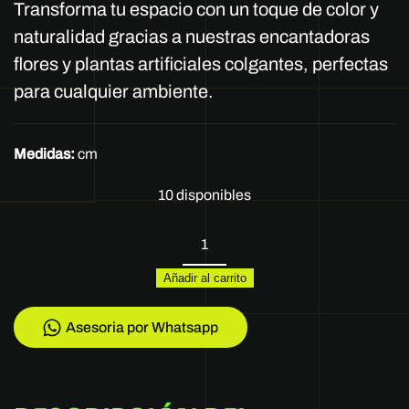
Transforma tu espacio con un toque de color y
naturalidad gracias a nuestras encantadoras
flores y plantas artificiales colgantes, perfectas
para cualquier ambiente.
Medidas:
cm
10 disponibles
REF
Colgante
Añadir al carrito
de
Techo
Lavanda
Asesoria por Whatsapp
cantidad