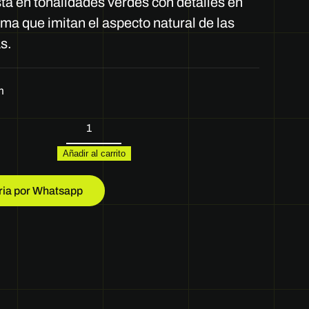
ista en tonalidades verdes con detalles en
rma que imitan el aspecto natural de las
s.
m
REFERENCIA:
SL-
Añadir al carrito
SLACH
-07
cantidad
ria por Whatsapp