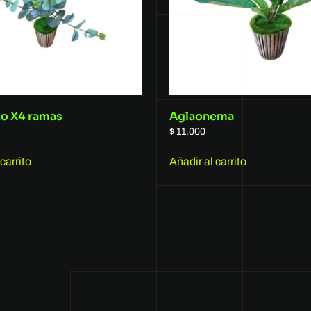
to X4 ramas
Aglaonema
$
11.000
carrito
Añadir al carrito