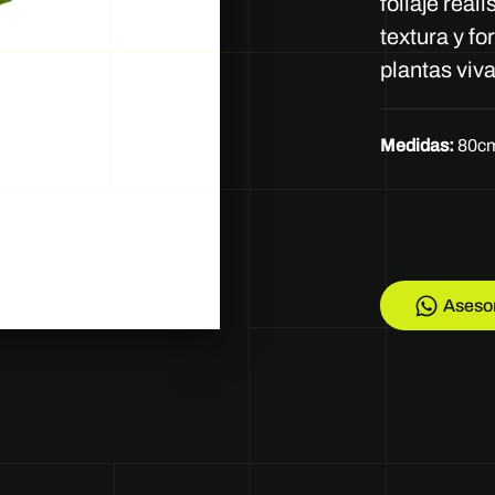
follaje real
textura y fo
plantas viva
Medidas:
80c
Aseso