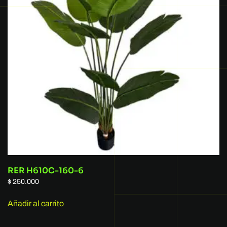
RER H610C-160-6
$
250.000
Añadir al carrito