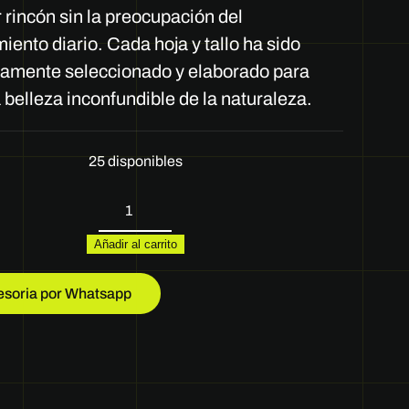
 rincón sin la preocupación del
ento diario. Cada hoja y tallo ha sido
amente seleccionado y elaborado para
la belleza inconfundible de la naturaleza.
25 disponibles
REF
H610C-
Añadir al carrito
18C
cantidad
esoria por Whatsapp