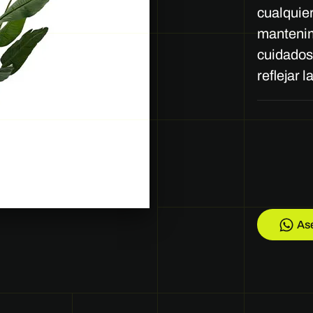
cualquier
mantenimi
cuidados
reflejar 
As