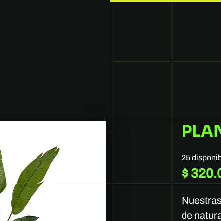
PLA
25 disponi
$
320.
Nuestras 
de natur